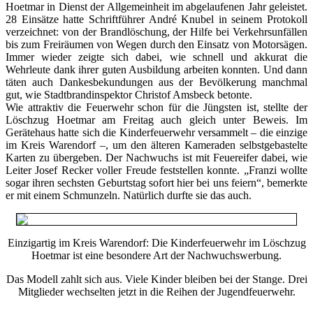
Hoetmar in Dienst der Allgemeinheit im abgelaufenen Jahr geleistet.
28 Einsätze hatte Schriftführer André Knubel in seinem Protokoll
verzeichnet: von der Brandlöschung, der Hilfe bei Verkehrsunfällen
bis zum Freiräumen von Wegen durch den Einsatz von Motorsägen.
Immer wieder zeigte sich dabei, wie schnell und akkurat die
Wehrleute dank ihrer guten Ausbildung arbeiten konnten. Und dann
täten auch Dankesbekundungen aus der Bevölkerung manchmal
gut, wie Stadtbrandinspektor Christof Amsbeck betonte.
Wie attraktiv die Feuerwehr schon für die Jüngsten ist, stellte der
Löschzug Hoetmar am Freitag auch gleich unter Beweis. Im
Gerätehaus hatte sich die Kinderfeuerwehr versammelt – die einzige
im Kreis Warendorf –, um den älteren Kameraden selbstgebastelte
Karten zu übergeben. Der Nachwuchs ist mit Feuereifer dabei, wie
Leiter Josef Recker voller Freude feststellen konnte. „Franzi wollte
sogar ihren sechsten Geburtstag sofort hier bei uns feiern“, bemerkte
er mit einem Schmunzeln. Natürlich durfte sie das auch.
Einzigartig im Kreis Warendorf: Die Kinderfeuerwehr im Löschzug
Hoetmar ist eine besondere Art der Nachwuchswerbung.
Das Modell zahlt sich aus. Viele Kinder bleiben bei der Stange. Drei
Mitglieder wechselten jetzt in die Reihen der Jugendfeuerwehr.