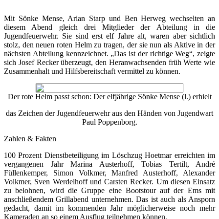
Mit Sönke Mense, Arian Starp und Ben Herweg wechselten an
diesem Abend gleich drei Mitglieder der Abteilung in die
Jugendfeuerwehr. Sie sind erst elf Jahre alt, waren aber sichtlich
stolz, den neuen roten Helm zu tragen, der sie nun als Aktive in der
nächsten Abteilung kennzeichnet. „Das ist der richtige Weg“, zeigte
sich Josef Recker überzeugt, den Heranwachsenden früh Werte wie
Zusammenhalt und Hilfsbereitschaft vermittel zu können.
Der rote Helm passt schon: Der elfjährige Sönke Mense (l.) erhielt
das Zeichen der Jugendfeuerwehr aus den Händen von Jugendwart
Paul Poppenborg.
Zahlen & Fakten
100 Prozent Dienstbeteiligung im Löschzug Hoetmar erreichten im
vergangenen Jahr Marina Austerhoff, Tobias Tertilt, André
Füllenkemper, Simon Volkmer, Manfred Austerhoff, Alexander
Volkmer, Sven Werdelhoff und Carsten Recker. Um diesen Einsatz
zu belohnen, wird die Gruppe eine Bootstour auf der Ems mit
anschließendem Grillabend unternehmen. Das ist auch als Ansporn
gedacht, damit im kommenden Jahr möglicherweise noch mehr
Kameraden an so einem Ausflug teilnehmen können.