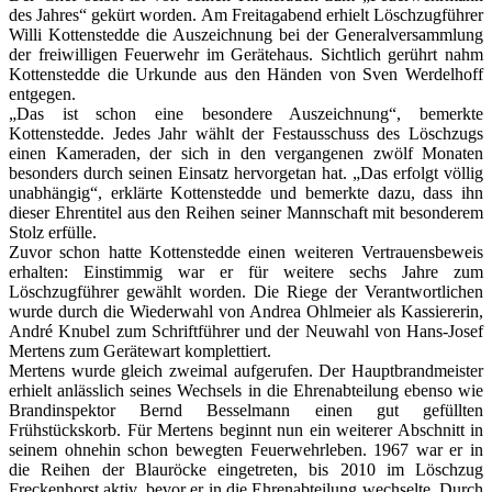
des Jahres“ gekürt worden. Am Freitagabend erhielt Löschzugführer
Willi Kottenstedde die Auszeichnung bei der Generalversammlung
der freiwilligen Feuerwehr im Gerätehaus. Sichtlich gerührt nahm
Kottenstedde die Urkunde aus den Händen von Sven Werdelhoff
entgegen.
„Das ist schon eine besondere Auszeichnung“, bemerkte
Kottenstedde. Jedes Jahr wählt der Festausschuss des Löschzugs
einen Kameraden, der sich in den vergangenen zwölf Monaten
besonders durch seinen Einsatz hervorgetan hat. „Das erfolgt völlig
unabhängig“, erklärte Kottenstedde und bemerkte dazu, dass ihn
dieser Ehrentitel aus den Reihen seiner Mannschaft mit besonderem
Stolz erfülle.
Zuvor schon hatte Kottenstedde einen weiteren Vertrauensbeweis
erhalten: Einstimmig war er für weitere sechs Jahre zum
Löschzugführer gewählt worden. Die Riege der Verantwortlichen
wurde durch die Wiederwahl von Andrea Ohlmeier als Kassiererin,
André Knubel zum Schriftführer und der Neuwahl von Hans-Josef
Mertens zum Gerätewart komplettiert.
Mertens wurde gleich zweimal aufgerufen. Der Hauptbrandmeister
erhielt anlässlich seines Wechsels in die Ehrenabteilung ebenso wie
Brandinspektor Bernd Besselmann einen gut gefüllten
Frühstückskorb. Für Mertens beginnt nun ein weiterer Abschnitt in
seinem ohnehin schon bewegten Feuerwehrleben. 1967 war er in
die Reihen der Blauröcke eingetreten, bis 2010 im Löschzug
Freckenhorst aktiv, bevor er in die Ehrenabteilung wechselte. Durch