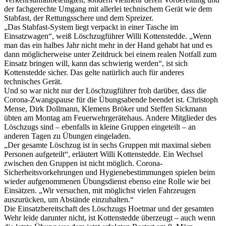
der fachgerechte Umgang mit allerlei technischem Gerät wie dem
Stabfast, der Rettungsschere und dem Spreizer.
„Das Stabfast-System liegt verpackt in einer Tasche im
Einsatzwagen“, weiß Löschzugführer Willi Kottenstedde. „Wenn
man das ein halbes Jahr nicht mehr in der Hand gehabt hat und es
dann möglicherweise unter Zeitdruck bei einem realen Notfall zum
Einsatz bringen will, kann das schwierig werden“, ist sich
Kottenstedde sicher. Das gelte natürlich auch für anderes
technisches Gerät.
Und so war nicht nur der Löschzugführer froh darüber, dass die
Corona-Zwangspause für die Übungsabende beendet ist. Christoph
Mense, Dirk Dollmann, Klemens Bröker und Steffen Sickmann
übten am Montag am Feuerwehrgerätehaus. Andere Mitglieder des
Löschzugs sind – ebenfalls in kleine Gruppen eingeteilt – an
anderen Tagen zu Übungen eingeladen.
„Der gesamte Löschzug ist in sechs Gruppen mit maximal sieben
Personen aufgeteilt“, erläutert Willi Kottenstedde. Ein Wechsel
zwischen den Gruppen ist nicht möglich. Corona-
Sicherheitsvorkehrungen und Hygienebestimmungen spielen beim
wieder aufgenommenen Übungsdienst ebenso eine Rolle wie bei
Einsätzen. „Wir versuchen, mit möglichst vielen Fahrzeugen
auszurücken, um Abstände einzuhalten.“
Die Einsatzbereitschaft des Löschzugs Hoetmar und der gesamten
Wehr leide darunter nicht, ist Kottenstedde überzeugt – auch wenn