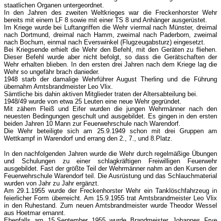
staatlichen Organen untergeordnet.
In den Jahren des zweiten Weltkrieges war die Freckenhorster Wehr
bereits mit einem LF 8 sowie mit einer TS 8 und Anhänger ausgerüstet.
Im Kriege wurde bei Luftangriffen die Wehr viermal nach Münster, dreimal
nach Dortmund, dreimal nach Hamm, zweimal nach Paderborn, zweimal
nach Bochum, einmal nach Everswinkel (Flugzeugabsturz) eingesetzt.
Bei Kriegsende erhielt die Wehr den Befehl, mit den Geräten zu fliehen.
Dieser Befehl wurde aber nicht befolgt, so dass die Gerätschaften der
Wehr erhalten blieben. In den ersten drei Jahren nach dem Kriege lag die
Wehr so ungefähr brach danieder.
1948 starb der damalige Wehrführer August Therling und die Führung
übernahm Amtsbrandmeister Leo Vlix.
Sämtliche bis dahin aktiven Mitglieder traten der Altersabteilung bei.
1948/49 wurde von etwa 25 Leuten eine neue Wehr gegründet.
Mit zähem Fleiß und Eifer wurden die jungen Wehrmänner nach den
neuesten Bedingungen geschult und ausgebildet. Es gingen in den ersten
beiden Jahren 10 Mann zur Feuerwehrschule nach Warendorf.
Die Wehr beteiligte sich am 25.9.1949 schon mit drei Gruppen am
Wettkampf in Warendorf und errang den 2., 7., und 8.Platz.
In den nachfolgenden Jahren wurde die Wehr durch regelmäßige Übungen
und Schulungen zu einer schlagkräftigen Freiwilligen Feuerwehr
ausgebildet. Fast der größte Teil der Wehrmänner nahm an den Kursen der
Feuerwehrschule Warendorf teil. Die Ausrüstung und das Schlauchmaterial
wurden von Jahr zu Jahr ergänzt.
Am 29.1.1955 wurde der Freckenhorster Wehr ein Tanklöschfahrzeug in
feierlicher Form überreicht. Am 15.9.1955 trat Amtsbrandmeister Leo Vlix
in den Ruhestand. Zum neuen Amtsbrandmeister wurde Theodor Wessel
aus Hoetmar ernannt.
Ebenfalls am 15.September 1955 wurde Brandmeister Johannes Frye