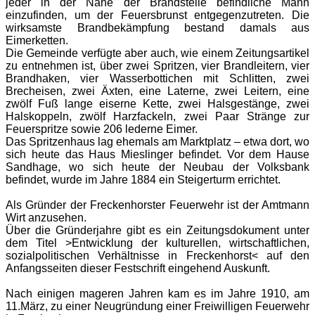
jeder in der Nähe der Brandstelle befindliche Mann
einzufinden, um der Feuersbrunst entgegenzutreten. Die
wirksamste Brandbekämpfung bestand damals aus
Eimerketten.
Die Gemeinde verfügte aber auch, wie einem Zeitungsartikel
zu entnehmen ist, über zwei Spritzen, vier Brandleitern, vier
Brandhaken, vier Wasserbottichen mit Schlitten, zwei
Brecheisen, zwei Äxten, eine Laterne, zwei Leitern, eine
zwölf Fuß lange eiserne Kette, zwei Halsgestänge, zwei
Halskoppeln, zwölf Harzfackeln, zwei Paar Stränge zur
Feuerspritze sowie 206 lederne Eimer.
Das Spritzenhaus lag ehemals am Marktplatz – etwa dort, wo
sich heute das Haus Mieslinger befindet. Vor dem Hause
Sandhage, wo sich heute der Neubau der Volksbank
befindet, wurde im Jahre 1884 ein Steigerturm errichtet.
Als Gründer der Freckenhorster Feuerwehr ist der Amtmann
Wirt anzusehen.
Über die Gründerjahre gibt es ein Zeitungsdokument unter
dem Titel >Entwicklung der kulturellen, wirtschaftlichen,
sozialpolitischen Verhältnisse in Freckenhorst< auf den
Anfangsseiten dieser Festschrift eingehend Auskunft.
Nach einigen mageren Jahren kam es im Jahre 1910, am
11.März, zu einer Neugründung einer Freiwilligen Feuerwehr