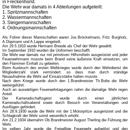
in Freckenhorst.
Die Wehr war damals in 4 Abteilungen aufgeteilt:
1. Spritzmannschaften
2. Wassermannschaften
3. Steigermannschaften
4. Ordnungsmannschaften
Als Führer dieser Mannschaften waren Jos.Bröckelmann, Fritz Burgholz,
A.Düpmann und A.Lappe eingeteilt.
Am 29.5.1910 wurde Hermann Breede als Chef der Wehr gewählt.
Im September 1910 wurden die Uniformen beschafft.
Die Wehr war damals nur mit primitiven Hilfsmitteln ausgerüstet und jeder
Feuerwehrmann musste beim Brand seine äußerste Kraft einsetzen, um
den Flammen Einhalt zu gebieten.
Beim Ausbruch des ersten Weltkrieges wurde durch den Wehrdienst die
Mitgliederzahl stark vermindert, so dass man durch ständige
Neuaufnahme die Wehr auf Einsatzstärke halten musste.
Nach dem Kriege wurde durch den 1.Brandmeister Th.Bolte die Wehr
weitergeführt.
Auch an auswärtigen Feuerwehrtagungen nahm die damalige Wehr regen
Anteil.
Der Kameradschaftsgeist wurde durch einen jährlichen
Kameradschaftsabend sowie durch Besuch von Veranstaltungen und
Ausflügen gefördert.
Am 28.9.1930 wurde die Wehr mit der 1.Motorpritze ausgerüstet und die
Schlagkraft der Wehr somit wesentlich erhöht.
Am 21.2.1934 übernahm Ob.Brandmeister August Therling die Führung der
Wehr.
Im selben Jahr wurde die Freiwillige Feuerwehr aufgelöst und den