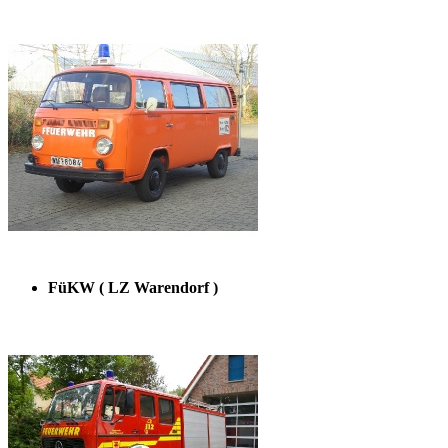
FüKW ( LZ Warendorf )