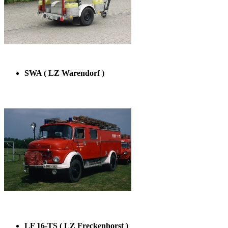
SWA ( LZ Warendorf )
LF 16-TS ( LZ Freckenhorst )