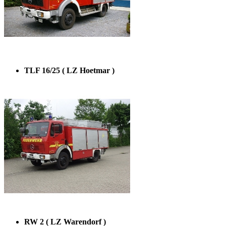
TLF 16/25 ( LZ Hoetmar )
RW 2 ( LZ Warendorf )