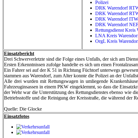
Polizei
DRK Warendorf RT
DRK Warendorf RTW
DRK Warendorf IT
DRK Warendorf NEF
Rettungsdienst Kreis
LNA Kreis Warendor
OrgL Kreis Warendor
Einsatzbericht
Drei Schwerverletzte sind die Folge eines Unfalls, der sich am Dien
Ersten Erkenntnissen zufolge handelte es sich um einen Frontalzus
Ein Fahrer sei auf der K 51 in Richtung Füchtorf unterwegs gewesen,
stammen aus Warendorf, zum Alter konnte die Polizei an der Unfall
Alle drei wurden mit Rettungswagen in umliegende Krankenhäuser 
Fahrzeuginsassen in einem PKW eingeklemmt, so dass die Einsatzkrä
der Wehr war die Unterstützung des Rettungsdienstes ebenso wie di
Betriebsstoffe und die Reinigung der Kreisstraße, die während der 
Quelle: Die Glocke
Einsatzfotos