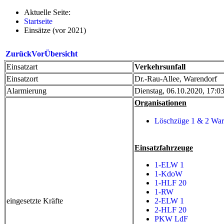
Aktuelle Seite:
Startseite
Einsätze (vor 2021)
Zurück
Vor
Übersicht
Einsatzart
Verkehrsunfall
Einsatzort
Dr.-Rau-Allee, Warendorf
Alarmierung
Dienstag, 06.10.2020, 17:0
Organisationen
Löschzüge 1 & 2 War
Einsatzfahrzeuge
1-ELW 1
1-KdoW
1-HLF 20
1-RW
eingesetzte Kräfte
2-ELW 1
2-HLF 20
PKW LdF