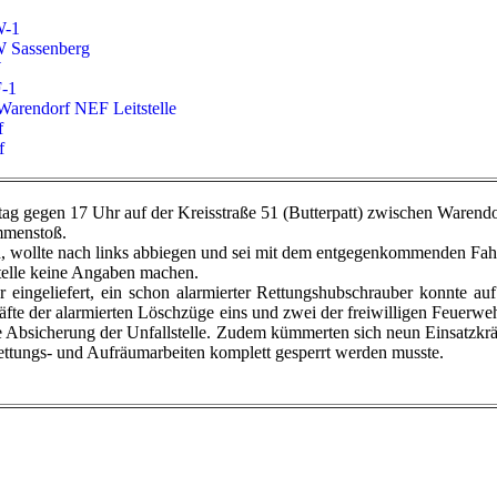
W-1
 Sassenberg
W
-1
 Warendorf NEF Leitstelle
f
f
stag gegen 17 Uhr auf der Kreisstraße 51 (Butterpatt) zwischen Warendo
ammenstoß.
 wollte nach links abbiegen und sei mit dem entgegenkommenden Fahrzeu
stelle keine Angaben machen.
eingeliefert, ein schon alarmierter Rettungshubschrauber konnte a
fte der alarmierten Löschzüge eins und zwei der freiwilligen Feuer
e Absicherung der Unfallstelle. Zudem kümmerten sich neun Einsatzkrä
Rettungs- und Aufräumarbeiten komplett gesperrt werden musste.