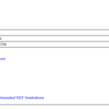
t
 Uhr
orst
W
 Warendorf NEF Sendenhorst