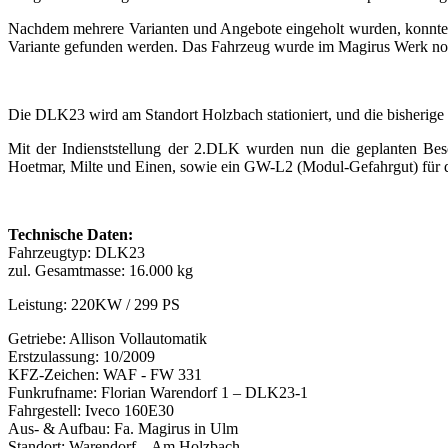
Nachdem mehrere Varianten und Angebote eingeholt wurden, konnte ei
Variante gefunden werden. Das Fahrzeug wurde im Magirus Werk noch
Die DLK23 wird am Standort Holzbach stationiert, und die bisherige
Mit der Indienststellung der 2.DLK wurden nun die geplanten Be
Hoetmar, Milte und Einen, sowie ein GW-L2 (Modul-Gefahrgut) für di
Technische Daten:
Fahrzeugtyp: DLK23
zul. Gesamtmasse: 16.000 kg
Leistung: 220KW / 299 PS
Getriebe: Allison Vollautomatik
Erstzulassung: 10/2009
KFZ-Zeichen: WAF - FW 331
Funkrufname: Florian Warendorf 1 – DLK23-1
Fahrgestell: Iveco 160E30
Aus- & Aufbau: Fa. Magirus in Ulm
Standort: Warendorf – Am Holzbach