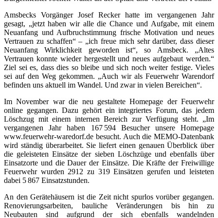
Amsbecks Vorgänger Josef Recker hatte im vergangenen Jahr
gesagt, „jetzt haben wir alle die Chance und Aufgabe, mit einem
Neuanfang und Aufbruchstimmung frische Motivation und neues
Vertrauen zu schaffen“ – „ich freue mich sehr darüber, dass dieser
Neuanfang Wirklichkeit geworden ist“, so Amsbeck. „Altes
Vertrauen konnte wieder hergestellt und neues aufgebaut werden.“
Ziel sei es, dass dies so bleibe und sich noch weiter festige. Vieles
sei auf den Weg gekommen. „Auch wir als Feuerwehr Warendorf
befinden uns aktuell im Wandel. Und zwar in vielen Bereichen“.
Im November war die neu gestaltete Homepage der Feuerwehr
online gegangen. Dazu gehört ein integriertes Forum, das jedem
Löschzug mit einem internen Bereich zur Verfügung steht. „Im
vergangenen Jahr haben 167 594 Besucher unsere Homepage
www.feuerwehr-waredorf.de besucht. Auch die MEMO-Datenbank
wird ständig überarbeitet. Sie liefert einen genauen Überblick über
die geleisteten Einsätze der sieben Löschzüge und ebenfalls über
Einsatzorte und die Dauer der Einsätze. Die Kräfte der Freiwillige
Feuerwehr wurden 2912 zu 319 Einsätzen gerufen und leisteten
dabei 5 867 Einsatzstunden.
An den Gerätehäusern ist die Zeit nicht spurlos vorüber gegangen.
Renovierungsarbeiten, bauliche Veränderungen bis hin zu
Neubauten sind aufgrund der sich ebenfalls wandelnden