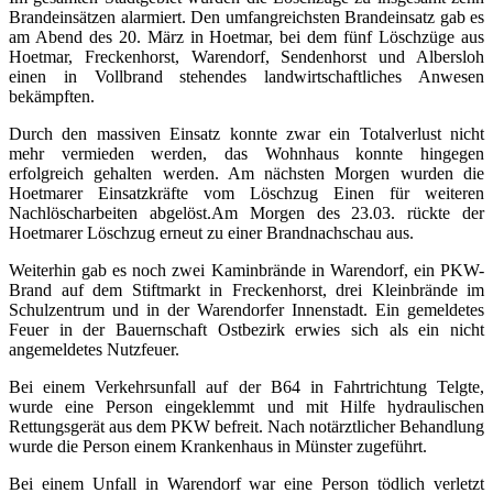
Brandeinsätzen alarmiert. Den umfangreichsten Brandeinsatz gab es
am Abend des 20. März in Hoetmar, bei dem fünf Löschzüge aus
Hoetmar, Freckenhorst, Warendorf, Sendenhorst und Albersloh
einen in Vollbrand stehendes landwirtschaftliches Anwesen
bekämpften.
Durch den massiven Einsatz konnte zwar ein Totalverlust nicht
mehr vermieden werden, das Wohnhaus konnte hingegen
erfolgreich gehalten werden. Am nächsten Morgen wurden die
Hoetmarer Einsatzkräfte vom Löschzug Einen für weiteren
Nachlöscharbeiten abgelöst.Am Morgen des 23.03. rückte der
Hoetmarer Löschzug erneut zu einer Brandnachschau aus.
Weiterhin gab es noch zwei Kaminbrände in Warendorf, ein PKW-
Brand auf dem Stiftmarkt in Freckenhorst, drei Kleinbrände im
Schulzentrum und in der Warendorfer Innenstadt. Ein gemeldetes
Feuer in der Bauernschaft Ostbezirk erwies sich als ein nicht
angemeldetes Nutzfeuer.
Bei einem Verkehrsunfall auf der B64 in Fahrtrichtung Telgte,
wurde eine Person eingeklemmt und mit Hilfe hydraulischen
Rettungsgerät aus dem PKW befreit. Nach notärztlicher Behandlung
wurde die Person einem Krankenhaus in Münster zugeführt.
Bei einem Unfall in Warendorf war eine Person tödlich verletzt