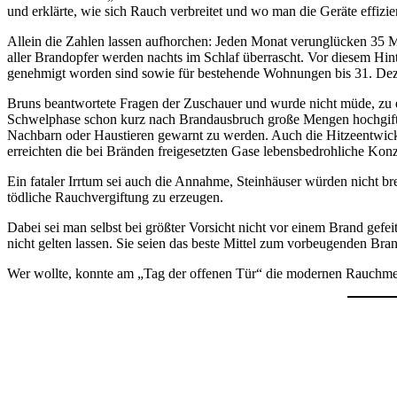
und erklärte, wie sich Rauch verbreitet und wo man die Geräte effizie
Allein die Zahlen lassen aufhorchen: Jeden Monat verunglücken 35 Me
aller Brandopfer werden nachts im Schlaf überrascht. Vor diesem Hint
genehmigt worden sind sowie für bestehende Wohnungen bis 31. Deze
Bruns beantwortete Fragen der Zuschauer und wurde nicht müde, zu er
Schwelphase schon kurz nach Brandausbruch große Mengen hochgiftiger
Nachbarn oder Haustieren gewarnt zu werden. Auch die Hitzeentwickl
erreichten die bei Bränden freigesetzten Gase lebensbedrohliche Konz
Ein fataler Irrtum sei auch die Annahme, Steinhäuser würden nicht b
tödliche Rauchvergiftung zu erzeugen.
Dabei sei man selbst bei größter Vorsicht nicht vor einem Brand gefe
nicht gelten lassen. Sie seien das beste Mittel zum vorbeugenden Bra
Wer wollte, konnte am „Tag der offenen Tür“ die modernen Rauchmel