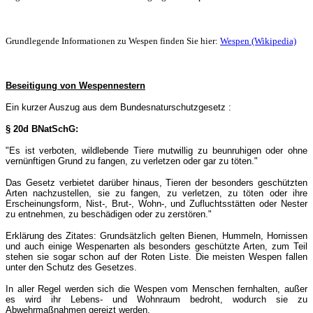
Grundlegende Informationen zu Wespen finden Sie hier:
Wespen (Wikipedia)
Beseitigung von Wespennestern
Ein kurzer Auszug aus dem Bundesnaturschutzgesetz :
§ 20d BNatSchG:
"Es ist verboten, wildlebende Tiere mutwillig zu beunruhigen oder ohne
vernünftigen Grund zu fangen, zu verletzen oder gar zu töten."
Das Gesetz verbietet darüber hinaus, Tieren der besonders geschützten
Arten nachzustellen, sie zu fangen, zu verletzen, zu töten oder ihre
Erscheinungsform, Nist-, Brut-, Wohn-, und Zufluchtsstätten oder Nester
zu entnehmen, zu beschädigen oder zu zerstören."
Erklärung des Zitates: Grundsätzlich gelten Bienen, Hummeln, Hornissen
und auch einige Wespenarten als besonders geschützte Arten, zum Teil
stehen sie sogar schon auf der Roten Liste. Die meisten Wespen fallen
unter den Schutz des Gesetzes.
In aller Regel werden sich die Wespen vom Menschen fernhalten, außer
es wird ihr Lebens- und Wohnraum bedroht, wodurch sie zu
Abwehrmaßnahmen gereizt werden.