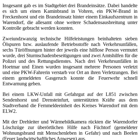
Insgesamt gab es im Stadtgebiet drei Brandeinsätze. Dabei handelte
es sich um einen Kaminbrand in Vohren, ein PKW-Brand in
Freckenhorst und ein Brandeinsatz hinter einem Einkaufszentrum in
Warendorf, die allesamt ohne weitere Schadensausbreitung unter
Kontrolle gebracht werden konnten.
Zweiundzwanzig technische Hilfeleistungen beinhalteten sieben
Ölspuren bzw. auslaufende Betriebsstoffe nach Verkehrsunfällen,
sechs Türöffnungen hinter der jeweils eine hilflose Person vermutet
wurde, drei Sturmschadenbeseitigungen und zwei Amtshilfen für die
Polizei und des Rettungsdienstes. Nach drei Verkehrsunfällen in
Hoetmar und Einen wurden insgesamt mehrere Personen verletzt
und eine PKW-Fahrerin verstarb vor Ort an ihren Verletzungen. Bei
einem gemeldeten Gasgeruch konnte die Feuerwehr schnell
Entwarnung geben.
Bei einem LKW-Unfall mit Gefahrgut auf der L851 zwischen
Sendenhorst und Drensteinfurt, unterstützten Kräfte aus dem
Stadtverband die Fernmeldeeinheit des Kreises Warendorf mit dem
ELW2.
Mit der Drehleiter und Wärmebildkamera rückten die Warendorfer
Löschzüge zur überörtlichen Hilfe nach Füchtorf (gemeldeter
Wohnungsbrand mit Menschenleben in Gefahr) und nach Beelen
(Feuer landwirtschaftliches Anwesen) aus.