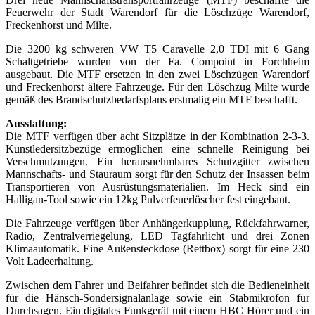
Feuerwehr der Stadt Warendorf für die Löschzüge Warendorf,
Freckenhorst und Milte.
Die 3200 kg schweren VW T5 Caravelle 2,0 TDI mit 6 Gang
Schaltgetriebe wurden von der Fa. Compoint in Forchheim
ausgebaut. Die MTF ersetzen in den zwei Löschzügen Warendorf
und Freckenhorst ältere Fahrzeuge. Für den Löschzug Milte wurde
gemäß des Brandschutzbedarfsplans erstmalig ein MTF beschafft.
Ausstattung:
Die MTF verfügen über acht Sitzplätze in der Kombination 2-3-3.
Kunstledersitzbezüge ermöglichen eine schnelle Reinigung bei
Verschmutzungen. Ein herausnehmbares Schutzgitter zwischen
Mannschafts- und Stauraum sorgt für den Schutz der Insassen beim
Transportieren von Ausrüstungsmaterialien. Im Heck sind ein
Halligan-Tool sowie ein 12kg Pulverfeuerlöscher fest eingebaut.
Die Fahrzeuge verfügen über Anhängerkupplung, Rückfahrwarner,
Radio, Zentralverriegelung, LED Tagfahrlicht und drei Zonen
Klimaautomatik. Eine Außensteckdose (Rettbox) sorgt für eine 230
Volt Ladeerhaltung.
Zwischen dem Fahrer und Beifahrer befindet sich die Bedieneinheit
für die Hänsch-Sondersignalanlage sowie ein Stabmikrofon für
Durchsagen. Ein digitales Funkgerät mit einem HBC Hörer und ein