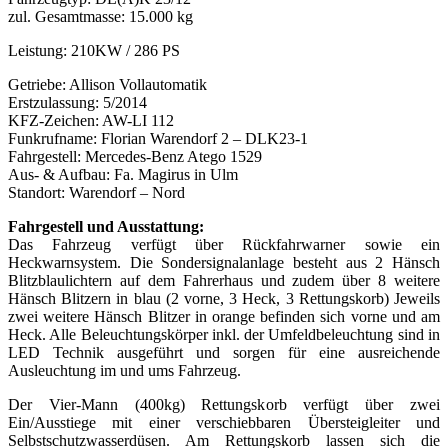
zul. Gesamtmasse: 15.000 kg
Leistung: 210KW / 286 PS
Getriebe: Allison Vollautomatik
Erstzulassung: 5/2014
KFZ-Zeichen: AW-LI 112
Funkrufname: Florian Warendorf 2 – DLK23-1
Fahrgestell: Mercedes-Benz Atego 1529
Aus- & Aufbau: Fa. Magirus in Ulm
Standort: Warendorf – Nord
Fahrgestell und Ausstattung:
Das Fahrzeug verfügt über Rückfahrwarner sowie ein
Heckwarnsystem. Die Sondersignalanlage besteht aus 2 Hänsch
Blitzblaulichtern auf dem Fahrerhaus und zudem über 8 weitere
Hänsch Blitzern in blau (2 vorne, 3 Heck, 3 Rettungskorb) Jeweils
zwei weitere Hänsch Blitzer in orange befinden sich vorne und am
Heck. Alle Beleuchtungskörper inkl. der Umfeldbeleuchtung sind in
LED Technik ausgeführt und sorgen für eine ausreichende
Ausleuchtung im und ums Fahrzeug.
Der Vier-Mann (400kg) Rettungskorb verfügt über zwei
Ein/Ausstiege mit einer verschiebbaren Übersteigleiter und
Selbstschutzwasserdüsen. Am Rettungskorb lassen sich die