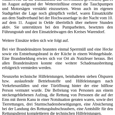
im August aufgrund der Wettereinflüsse erneut die Tauchpumpen
und Motorsägen verstärkt einzusetzen. Wenn auch im eigenen
Stadtgebiet die Lage noch glimpflich verlief, waren Einsatzkräfte
aus dem Stadtverband bei der Hochwasserlage in der Nacht vom 10.
auf dem 11. August in Oelde überörtlich über mehrere Stunden
aktiv. Sie unterstützen bei den Pumparbeiten, besetzten den
Führungsstab und den Einsatzleitwagen des Kreises Warendorf.
Weitere Einsätze teilen sich wie folgt auf.
Bei vier Brandeinsätzen brannten einmal Sperrmüll und eine Hecke
sowie ein Entstehungsbrand in der Küche in einem Wohngebäude.
Eine Brandmeldung erwies sich vor Ort als Nutzfeuer heraus. Bei
allen Brandeinsätzen konnte eine weitere Schadenausbreitung
erfolgreich vermieden werden.
Neunzehn technische Hilfeleistungen, beinhalteten sieben Ölspuren
bzw. auslaufende Betriebsstoffe und Hilfeleistungen nach
Verkehrsunfällen und eine Türöffnung hinter der eine hilflose
Person vermutet wurde. Die Befreiung von Personen aus einem
steckengebliebenen Aufzug, die Rettung von Personen die auf der
Ems mit ihrem Kanu in einer Notsituation geraten waren, sowie drei
Tierrettungen, drei Sturmschadensbeseitigungen, eine Absicherung
bei der Landung des Rettungshubschraubers, eine Amtshilfe für den
Rettungsdienst komplettieren die technischen Hilfeleistungen.