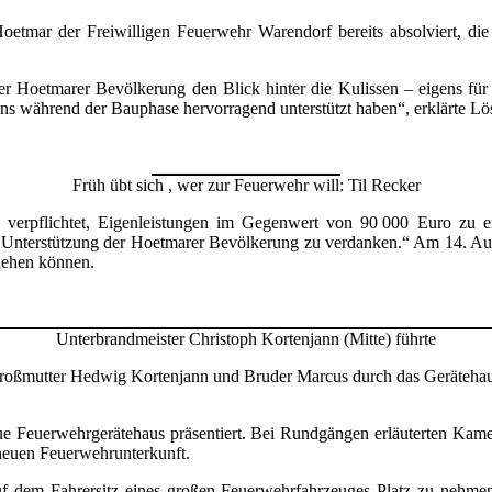
oetmar der Freiwilligen Feuerwehr Warendorf bereits absolviert, di
er Hoetmarer Bevölkerung den Blick hinter die Kulissen – eigens fü
uns während der Bauphase hervorragend unterstützt haben“, erklärte Lö
Früh übt sich , wer zur Feuerwehr will: Til Recker
verpflichtet, Eigenleistungen im Gegenwert von 90 000 Euro zu erb
en Unterstützung der Hoetmarer Bevölkerung zu verdanken.“ Am 14. Au
iehen können.
Unterbrandmeister Christoph Kortenjann (Mitte) führte
roßmutter Hedwig Kortenjann und Bruder Marcus durch das Gerätehau
e Feuerwehrgerätehaus präsentiert. Bei Rundgängen erläuterten Kame
neuen Feuerwehrunterkunft.
auf dem Fahrersitz eines großen Feuerwehrfahrzeuges Platz zu nehm