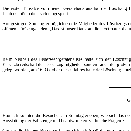
Die ersten Einsätze vom neuen Gerätehaus aus hat der Löschzug H
Lindenstraße haben sich eingespielt.
Am gestrigen Sonntag ermöglichten die Mitglieder des Löschzugs d
offenen Tür“ eingeladen. „Das ist unser Dank an die Hoetmarer, die 
Beim Neubau des Feuerwehrgerätehauses hatte sich der Löschzug 
Einsatzbereitschaft der Löschzugmitglieder, sondern auch der groß
gelegt worden, am 16. Oktober dieses Jahres hatte der Löschzug umz
G
Hautnah konnten die Besucher am Sonntag erleben, wie sich das neu
Ausstattung der Fahrzeuge und beantworteten zahlreiche Fragen zur 
Gerade die kleinen Besucher hatten sichtlich Spaß daran, einmal 