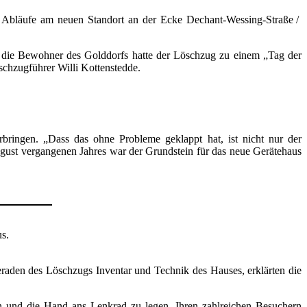
e Abläufe am neuen Standort an der Ecke Dechant-Wessing-Straße /
r die Bewohner des Golddorfs hatte der Löschzug zu einem „Tag der
schzugführer Willi Kottenstedde.
ringen. „Dass das ohne Probleme geklappt hat, ist nicht nur der
gust vergangenen Jahres war der Grundstein für das neue Gerätehaus
s.
raden des Löschzugs Inventar und Technik des Hauses, erklärten die
en und die Hand ans Lenkrad zu legen. Ihren zahlreichen Besuchern