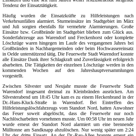
Tendenz der Einsatztätigkeit.
Häufig wurden die Einsatzkräfte zu Hilfeleistungen nach
Verkehrsunfällen alarmiert. Sturmeinsätze im Stadtgebiet im März
und Juli sorgten ebenfalls für vermehrte Alarmierungen. Große
Einsätze bzw. Großbrände im Stadtgebiet blieben zum Glück aus.
Sonderfahrzeuge aus Warendorf und Freckenhorst oder komplette
Löschzüge waren hingegen im Laufe des vergangenen Jahres bei
Großbränden in Nachbargemeinden oder beim Hochwassereinsatz
in Oelde unterstützend tätig. Die Feuerwehr Stadt Warendorf konnte
alle Einsätze Dank ihrer Schlagkraft und Zuverlässigkeit erfolgreich
abarbeiten. Die Tätigkeiten der einzelnen Löschzüge werden in den
kommenden Wochen auf den Jahreshauptversammlungen
vorgestellt.
Zwischen Silvester und Neujahr musste die Feuerwehr Stadt
Warendorf insgesamt dreimal zu Kleinbränden ausrücken. Am
Silvesterabend um 18:45 Uhr kam es zu einem Heckenbrand in der
Dr.-Hans-Kluck-Straße in Warendorf. Bei Eintreffen des
Hilfeleistungslöschfahrzeugs vom Standort Nord, hatten Anwohner
das Feuer soweit abgelöscht, dass die Feuerwehr nur noch
Nachlöscharbeiten vornehmen musste. Um 00:58 Uhr im neuen Jahr
wurde erneut der Standort Nord alarmiert um eine brennende
Mülltonne am Sandknapp abzulöschen. Nur wenig später um 2:24
Uhr der dritte Einsatz. An der Dr.-Rau-Allee brannte erneut ein