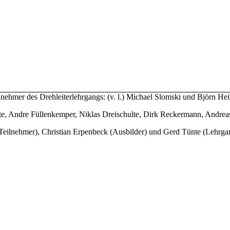
lnehmer
des Drehleiterlehrgangs: (v. l.) Michael Slomski und Björn He
e, Andre Füllenkemper, Niklas Dreischulte, Dirk Reckermann, Andre
ilnehmer), Christian Erpenbeck (Ausbilder) und Gerd Tünte (Lehrgan