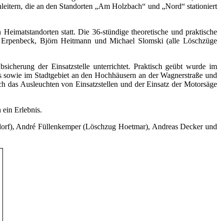
hleitern, die an den Standorten „Am Holzbach“ und „Nord“ stationiert
imatstandorten statt. Die 36-stündige theoretische und praktische
n Erpenbeck, Björn Heitmann und Michael Slomski (alle Löschzüge
cherung der Einsatzstelle unterrichtet. Praktisch geübt wurde im
s sowie im Stadtgebiet an den Hochhäusern an der Wagnerstraße und
 das Ausleuchten von Einsatzstellen und der Einsatz der Motorsäge
 ein Erlebnis.
ndorf), André Füllenkemper (Löschzug Hoetmar), Andreas Decker und