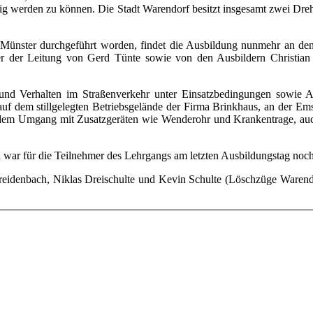
tätig werden zu können. Die Stadt Warendorf besitzt insgesamt zwei Dre
ünster durchgeführt worden, findet die Ausbildung nunmehr an den He
ter der Leitung von Gerd Tünte sowie von den Ausbildern Christia
 Verhalten im Straßenverkehr unter Einsatzbedingungen sowie Absi
f dem stillgelegten Betriebsgelände der Firma Brinkhaus, an der Em
dem Umgang mit Zusatzgeräten wie Wenderohr und Krankentrage, auch
d war für die Teilnehmer des Lehrgangs am letzten Ausbildungstag noch
Breidenbach, Niklas Dreischulte und Kevin Schulte (Löschzüge Ware