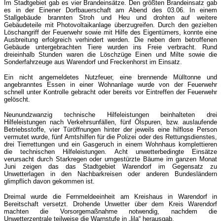
Im Stadtgebiet gab es vier Brandeinsätze. Den größten Brandeinsatz gab
es in der Einener Dorfbauerschaft am Abend des 03.06. In einem
Stallgebäude brannten Stroh und Heu und drohten auf weitere
Gebäudeteile mit Photovoltaikanlage überzugreifen. Durch den gezielten
Löschangriff der Feuerwehr sowie mit Hilfe des Eigentümers, konnte eine
Ausbreitung erfolgreich verhindert werden. Die neben dem betroffenen
Gebäude untergebrachten Tiere wurden ins Freie verbracht. Rund
dreieinhalb Stunden waren die Löschzüge Einen und Milte sowie die
Sonderfahrzeuge aus Warendorf und Freckenhorst im Einsatz.
Ein nicht angemeldetes Nutzfeuer, eine brennende Mülltonne und
angebranntes Essen in einer Wohnanlage wurde von der Feuerwehr
schnell unter Kontrolle gebracht oder bereits vor Eintreffen der Feuerwehr
gelöscht.
Neunundzwanzig technische Hilfeleistungen beinhalteten drei
Hilfeleistungen nach Verkehrsunfällen, fünf Ölspuren, bzw. auslaufende
Betriebsstoffe, vier Türöffnungen hinter der jeweils eine hilflose Person
vermutet wurde, fünf Amtshilfen für die Polizei oder des Rettungsdienstes,
drei Tierrettungen und ein Gasgeruch in einem Wohnhaus komplettieren
die technischen Hilfeleistungen. Acht unwetterbedingte Einsätze
verursacht durch Starkregen oder umgestürzte Bäume im ganzen Monat
Juni zeigen das das Stadtgebiet Warendorf im Gegensatz zu
Unwetterlagen in den Nachbarkreisen oder anderen Bundesländern
glimpflich davon gekommen ist.
Dreimal wurde die Fernmeldeeinheit am Kreishaus in Warendorf in
Bereitschaft versetzt. Drohende Unwetter über dem Kreis Warendorf
machten die Vorsorgemaßnahme notwendig, nachdem die
Unwetterzentrale teilweise die Warnstufe in „lila“ herausgab.