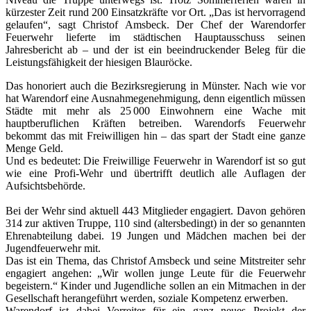
kürzester Zeit rund 200 Einsatzkräfte vor Ort. „Das ist hervorragend
gelaufen“, sagt Christof Amsbeck. Der Chef der Warendorfer
Feuerwehr lieferte im städtischen Hauptausschuss seinen
Jahresbericht ab – und der ist ein beeindruckender Beleg für die
Leistungsfähigkeit der hiesigen Blauröcke.
Das honoriert auch die Bezirksregierung in Münster. Nach wie vor
hat Warendorf eine Ausnahmegenehmigung, denn eigentlich müssen
Städte mit mehr als 25 000 Einwohnern eine Wache mit
hauptberuflichen Kräften betreiben. Warendorfs Feuerwehr
bekommt das mit Freiwilligen hin – das spart der Stadt eine ganze
Menge Geld.
Und es bedeutet: Die Freiwillige Feuerwehr in Warendorf ist so gut
wie eine Profi-Wehr und übertrifft deutlich alle Auflagen der
Aufsichtsbehörde.
Bei der Wehr sind aktuell 443 Mitglieder engagiert. Davon gehören
314 zur aktiven Truppe, 110 sind (altersbedingt) in der so genannten
Ehrenabteilung dabei. 19 Jungen und Mädchen machen bei der
Jugendfeuerwehr mit.
Das ist ein Thema, das Christof Amsbeck und seine Mitstreiter sehr
engagiert angehen: „Wir wollen junge Leute für die Feuerwehr
begeistern.“ Kinder und Jugendliche sollen an ein Mitmachen in der
Gesellschaft herangeführt werden, soziale Kompetenz erwerben.
Warendorf ist dabei Vorreiter für ein ganz neues Projekt der