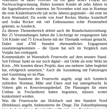
Nachwuchsgewinnung. Bisher konnten Kinder ab zehn Jahren in
die Jugendfeuerwehr eintreten. Im November wird nun in Hoetmar
die erste Kinderfeuerwehr (ab sechs Jahren) gegründet – die erste im
Kreis Warendorf. Da werde von Josef Recker, Marina Austerhoff
und Anika Recker mit viel Enthusiasmus echte Pionierarbeit
geleistet, so Amsbeck.
Zu diesem Themenbereich dehört auch die Brandschutzerziehung:
Bei 25 Veranstaltungen haben die Löschzüge im vergangenen Jahr
534 Kinder und 75 Erwachsene mit der Thematik vertraut gemacht.
Dabei sind 4760 Stunden ehrenamtliches Engagement
zusammengekommen – die Quote hat sich im Vergleich zum
Vorjahr fast verdoppelt.
Kommunikativ ist Warendorfs Feuerwehr auf dem neusten Stand.
Seit Februar funkt sie nur noch digital – mit Oelde als erste Wehr im
Kreis. „Wir konnten dieses Projekt, dass uns mehrere Jahre begleitet
hat, erfolgreich umsetzen.“ Auch die Ausstattung mit Fahrzeugen
und Ausrüstung sei im Plan.
Was die Standorte der Feuerwehr angeht, zeigt sich Amsbeck
zufrieden: Hoetmar, Milte und Einen sind top untergebracht. In
Vohren gibt es Renovierungsbedarf. Die Planungen für einen
Umbau in Freckenhorst haben begonnen, müssen weiter
konkretisiert werden.
Was die Feuerwache am Holzbach und den Standort Nord
(Brinkhaus) angeht, funktionieren die Dinge. Die Zukunftsplanung