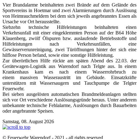
Vier Brandalarme beinhalteten zwei Brände auf dem Gelände des
Sportvereins in Hoetmar und zwei Alarmierungen durch Auslösung
von Heimrauchmeldern bei dem sich jeweils angebranntes Essen als
Ursache vor Ort herausstellte.
Siebzehn technische Hilfeleistungen beinhalteten einen
Verkehrsunfall mit einer eingeklemmten Person auf der B64 Höhe
Klauenberg, zwölf Ölspuren bzw. auslaufende Betriebsstoffe und
Hilfeleistungen nach Verkehrsunfällen, eine
Gewässerverunreinigung, zwei Türöffnungen hinter der sich eine
hilflose Person befand, sowie eine sonstige Hilfeleistung.
Zur überörtlichen Hilfe rückte am späten Abend des 22.03. der
Gerätewagen-Logistik aus Warendorf nach Telgte aus. In einem
Krankenhaus kam es nach einem Wasserrohrbruch zu
einem massiven Wasseraustritt im Gebäude. Einsatzkräfte
unterstützen mit Wassersaugern und Tauchpumpe die Telgter
Feuerwehr.
Bei sieben ausgelösten automatischen Brandmeldeanlagen stellten
sich vor Ort verschiedene Auslösungsgründe heraus. Unter anderem
unbekannte technische Fehlalarme, Auslösungen durch Bauarbeiten
oder angebrannte Speisen.
Samstag, 08. August 2026
© Feuerwehr Warendorf - 2021 - all rights reserved