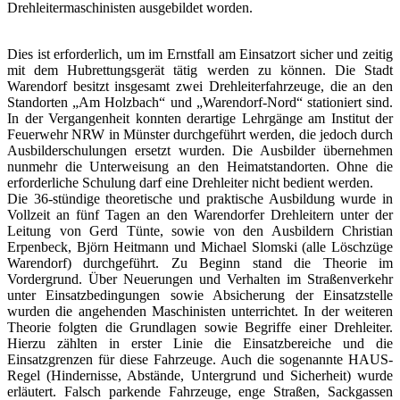
Drehleitermaschinisten ausgebildet worden.
Dies ist erforderlich, um im Ernstfall am Einsatzort sicher und zeitig
mit dem Hubrettungsgerät tätig werden zu können. Die Stadt
Warendorf besitzt insgesamt zwei Drehleiterfahrzeuge, die an den
Standorten „Am Holzbach“ und „Warendorf-Nord“ stationiert sind.
In der Vergangenheit konnten derartige Lehrgänge am Institut der
Feuerwehr NRW in Münster durchgeführt werden, die jedoch durch
Ausbilderschulungen ersetzt wurden. Die Ausbilder übernehmen
nunmehr die Unterweisung an den Heimatstandorten. Ohne die
erforderliche Schulung darf eine Drehleiter nicht bedient werden.
Die 36-stündige theoretische und praktische Ausbildung wurde in
Vollzeit an fünf Tagen an den Warendorfer Drehleitern unter der
Leitung von Gerd Tünte, sowie von den Ausbildern Christian
Erpenbeck, Björn Heitmann und Michael Slomski (alle Löschzüge
Warendorf) durchgeführt. Zu Beginn stand die Theorie im
Vordergrund. Über Neuerungen und Verhalten im Straßenverkehr
unter Einsatzbedingungen sowie Absicherung der Einsatzstelle
wurden die angehenden Maschinisten unterrichtet. In der weiteren
Theorie folgten die Grundlagen sowie Begriffe einer Drehleiter.
Hierzu zählten in erster Linie die Einsatzbereiche und die
Einsatzgrenzen für diese Fahrzeuge. Auch die sogenannte HAUS-
Regel (Hindernisse, Abstände, Untergrund und Sicherheit) wurde
erläutert. Falsch parkende Fahrzeuge, enge Straßen, Sackgassen