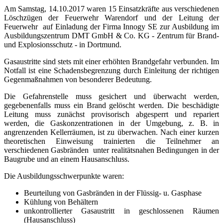
Am Samstag, 14.10.2017 waren 15 Einsatzkräfte aus verschiedenen
Löschzügen der Feuerwehr Warendorf und der Leitung der
Feuerwehr auf Einladung der Firma Innogy SE zur Ausbildung im
Ausbildungszentrum DMT GmbH & Co. KG - Zentrum für Brand-
und Explosionsschutz - in Dortmund.
Gasaustritte sind stets mit einer erhöhten Brandgefahr verbunden. Im
Notfall ist eine Schadensbegrenzung durch Einleitung der richtigen
Gegenmaßnahmen von besonderer Bedeutung.
Die Gefahrenstelle muss gesichert und überwacht werden,
gegebenenfalls muss ein Brand gelöscht werden. Die beschädigte
Leitung muss zunächst provisorisch abgesperrt und repariert
werden, die Gaskonzentrationen in der Umgebung, z. B. in
angrenzenden Kellerräumen, ist zu überwachen. Nach einer kurzen
theoretischen Einweisung trainierten die Teilnehmer an
verschiedenen Gasbränden unter realitätsnahen Bedingungen in der
Baugrube und an einem Hausanschluss.
Die Ausbildungsschwerpunkte waren:
Beurteilung von Gasbränden in der Flüssig- u. Gasphase
Kühlung von Behältern
unkontrollierter Gasaustritt in geschlossenen Räumen
(Hausanschluss)