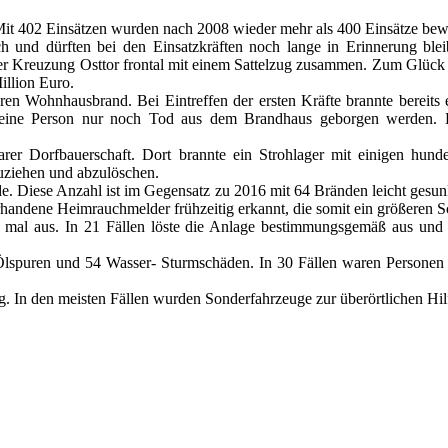
it 402 Einsätzen wurden nach 2008 wieder mehr als 400 Einsätze bewä
sich und dürften bei den Einsatzkräften noch lange in Erinnerung bl
der Kreuzung Osttor frontal mit einem Sattelzug zusammen. Zum Glück
illion Euro.
ren Wohnhausbrand. Bei Eintreffen der ersten Kräfte brannte bereits 
 eine Person nur noch Tod aus dem Brandhaus geborgen werden. E
r Dorfbauerschaft. Dort brannte ein Strohlager mit einigen hunder
uziehen und abzulöschen.
. Diese Anzahl ist im Gegensatz zu 2016 mit 64 Bränden leicht gesun
orhandene Heimrauchmelder frühzeitig erkannt, die somit ein größeren
 mal aus. In 21 Fällen löste die Anlage bestimmungsgemäß aus und d
Ölspuren und 54 Wasser- Sturmschäden. In 30 Fällen waren Personen 
. In den meisten Fällen wurden Sonderfahrzeuge zur überörtlichen Hilf