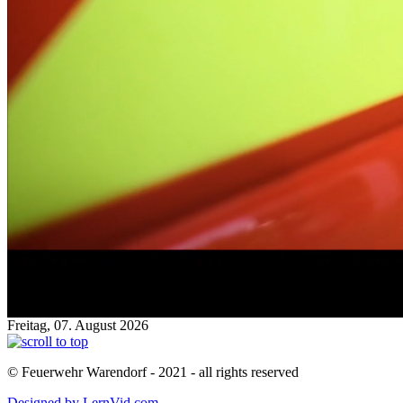
Freitag, 07. August 2026
© Feuerwehr Warendorf - 2021 - all rights reserved
Designed by LernVid.com