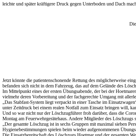
leichte und später kräftigere Druck gegen Unterboden und Dach mach
Die
Jetzt könnte die patientenschonende Rettung des möglicherweise ein
befanden sich nicht in dem Fahrzeug, das auf dem Gelände des Lösch
Im Mittelpunkt eines der ersten Übungsabende, der bei der Hoetmarer
vielmehr deren Vorbereitung und der fachgerechte Umgang mit allerle
„Das Stabfast-System liegt verpackt in einer Tasche im Einsatzwage
unter Zeitdruck bei einem realen Notfall zum Einsatz bringen will, kan
Und so war nicht nur der Löschzugführer froh darüber, dass die Co
Montag am Feuerwehrgerätehaus. Andere Mitglieder des Löschzugs sin
„Der gesamte Löschzug ist in sechs Gruppen mit maximal sieben Perso
Hygienebestimmungen spielen beim wieder aufgenommenen Übungsdien
Die Einsatzbereitschaft des Löschzugs Hoetmar und der gesamten Wehr 