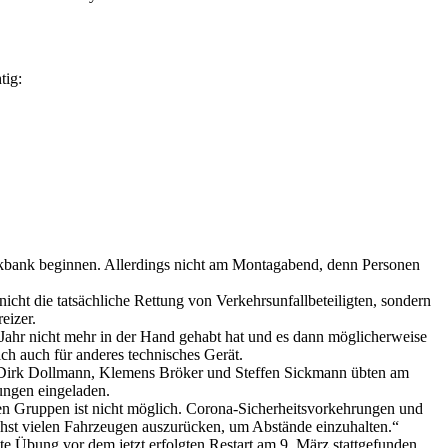
tig:
ückbank beginnen. Allerdings nicht am Montagabend, denn Personen
cht die tatsächliche Rettung von Verkehrsunfallbeteiligten, sondern
eizer.
Jahr nicht mehr in der Hand gehabt hat und es dann möglicherweise
ich auch für anderes technisches Gerät.
, Dirk Dollmann, Klemens Bröker und Steffen Sickmann übten am
ungen eingeladen.
den Gruppen ist nicht möglich. Corona-Sicherheitsvorkehrungen und
st vielen Fahrzeugen auszurücken, um Abstände einzuhalten.“
te Übung vor dem jetzt erfolgten Restart am 9. März stattgefunden