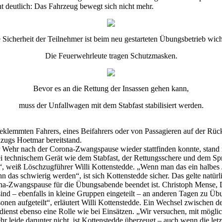
t deutlich: Das Fahrzeug bewegt sich nicht mehr.
 Sicherheit der Teilnehmer ist beim neu gestarteten Übungsbetrieb wich
Die Feuerwehrleute tragen Schutzmasken.
Bevor es an die Rettung der Insassen gehen kann,
muss der Unfallwagen mit dem Stabfast stabilisiert werden.
geklemmten Fahrers, eines Beifahrers oder von Passagieren auf der R
zugs Hoetmar bereitstand.
 Wehr nach der Corona-Zwangspause wieder stattfinden konnte, stand ni
i technischem Gerät wie dem Stabfast, der Rettungsschere und dem Spr
n“, weiß Löschzugführer Willi Kottenstedde. „Wenn man das ein halbes 
n das schwierig werden“, ist sich Kottenstedde sicher. Das gelte natürl
rona-Zwangspause für die Übungsabende beendet ist. Christoph Mense
d – ebenfalls in kleine Gruppen eingeteilt – an anderen Tagen zu Üb
nen aufgeteilt“, erläutert Willi Kottenstedde. Ein Wechsel zwischen 
st ebenso eine Rolle wie bei Einsätzen. „Wir versuchen, mit möglich
leide darunter nicht, ist Kottenstedde überzeugt – auch wenn die letz