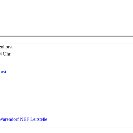
enhorst
34 Uhr
orst
W
 Warendorf NEF Leitstelle