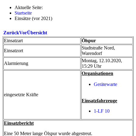
Aktuelle Seite:
Startseite
Einsätze (vor 2021)
Zurück
Vor
Übersicht
Einsatzart
Ölspur
Stadtstraße Nord,
Einsatzort
Warendorf
Montag, 12.10.2020,
Alarmierung
15:29 Uhr
Organisationen
Gerätewarte
eingesetzte Kräfte
Einsatzfahrzeuge
1-LF 10
Einsatzbericht
Eine 50 Meter lange Ölspur wurde abgestreut.