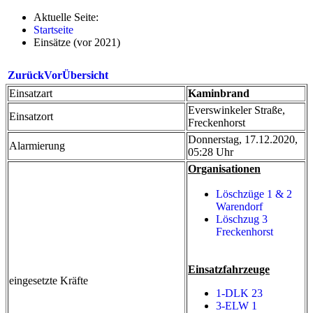
Aktuelle Seite:
Startseite
Einsätze (vor 2021)
Zurück
Vor
Übersicht
Einsatzart
Kaminbrand
Everswinkeler Straße,
Einsatzort
Freckenhorst
Donnerstag, 17.12.2020,
Alarmierung
05:28 Uhr
Organisationen
Löschzüge 1 & 2
Warendorf
Löschzug 3
Freckenhorst
Einsatzfahrzeuge
eingesetzte Kräfte
1-DLK 23
3-ELW 1