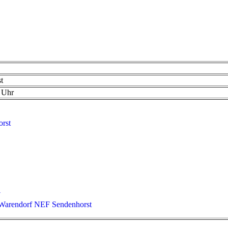
t
 Uhr
orst
W
 Warendorf NEF Sendenhorst