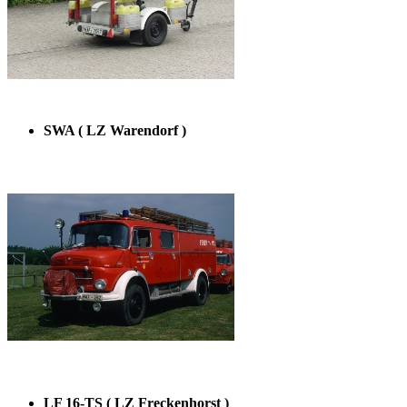
SWA ( LZ Warendorf )
LF 16-TS ( LZ Freckenhorst )