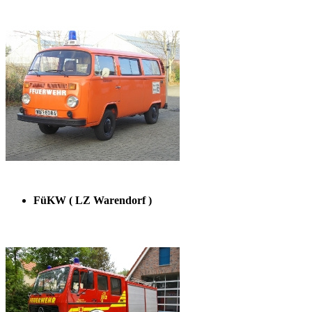
FüKW ( LZ Warendorf )