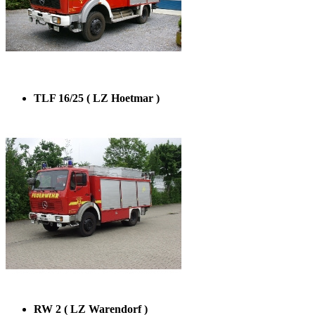
TLF 16/25 ( LZ Hoetmar )
RW 2 ( LZ Warendorf )